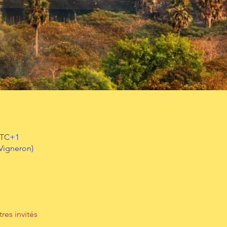
 UTC+1
Vigneron)
tres invités