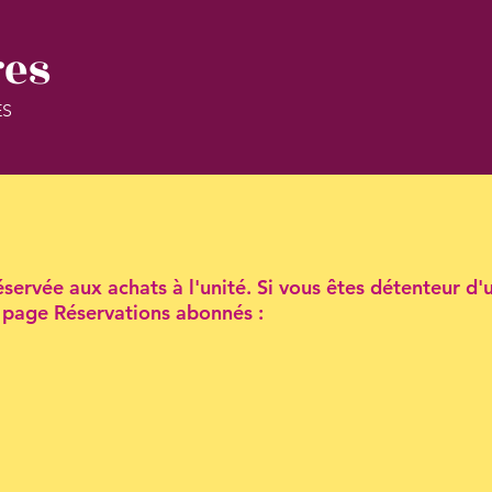
res
ES
servée aux achats à l'unité. Si vous êtes détenteur d'
la page Réservations abonnés :