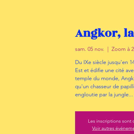
Angkor, la
sam. 05 nov.
  |  
Zoom à 2
Du IXe siècle jusqu'en 1
Est et édifie une cité av
temple du monde, Angkor 
qu'un chasseur de papil
engloutie par la jungle...
Les inscriptions sont 
Voir autres événem