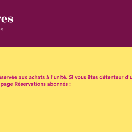
res
ES
servée aux achats à l'unité. Si vous êtes détenteur d'
la page Réservations abonnés :