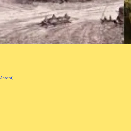
arest)