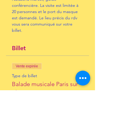
conférencière. La visite est limitée à 
20 personnes et le port du masque 
est demandé. Le lieu précis du rdv 
vous sera communiqué sur votre 
billet.
Billet
Vente expirée
Type de billet
Balade musicale Paris sur
plac
Prix
15,00 €
+ 0,38 € de frais de billetterie