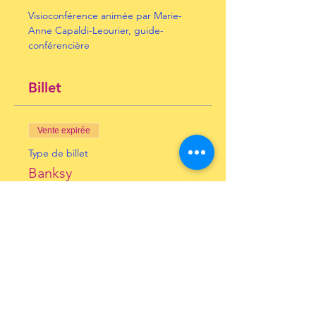
Visioconférence animée par Marie-
Anne Capaldi-Leourier, guide-
conférencière
Billet
Vente expirée
Type de billet
Banksy
Prix
10,00 €
+ 0,25 € de frais de billetterie
Inscrivez-vous à notre