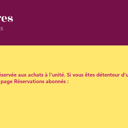
res
ES
servée aux achats à l'unité. Si vous êtes détenteur d'
la page Réservations abonnés :