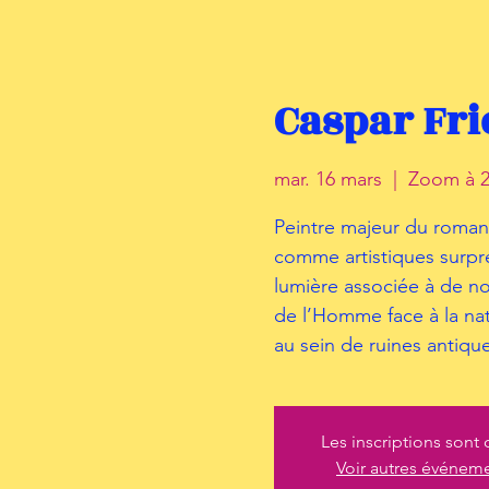
Caspar Fr
mar. 16 mars
  |  
Zoom à 2
Peintre majeur du romant
comme artistiques surpre
lumière associée à de n
de l’Homme face à la nat
au sein de ruines antique
Les inscriptions sont 
Voir autres événem