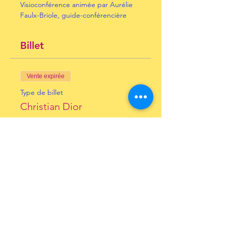
Visioconférence animée par Aurélie 
Faulx-Briole, guide-conférencière
Billet
Vente expirée
Type de billet
Christian Dior
Prix
10,00 €
+ 0,25 € de frais de billetterie
Inscrivez-vous à notre
Newsletter