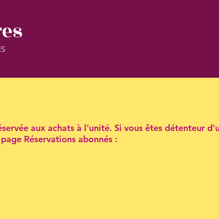
res
ES
servée aux achats à l'unité. Si vous êtes détenteur d'
la page Réservations abonnés :