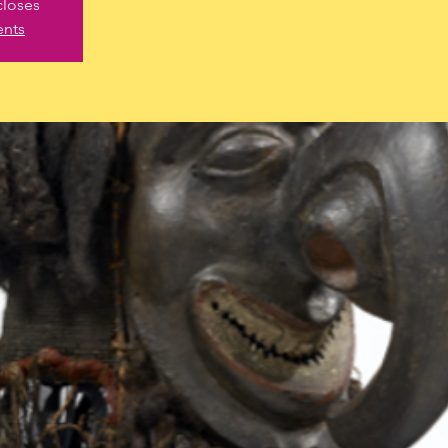
closes
ents