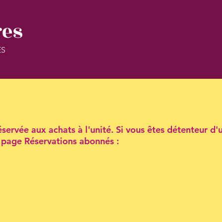
res
ES
servée aux achats à l'unité. Si vous êtes détenteur d'
la page Réservations abonnés :