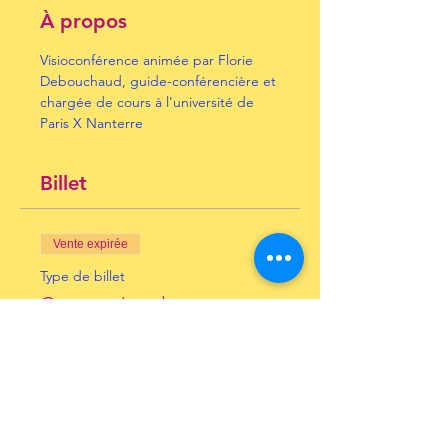
À propos
Visioconférence animée par Florie 
Debouchaud, guide-conférencière et 
chargée de cours à l'université de 
Paris X Nanterre
Billet
Vente expirée
Type de billet
Constantinople
Prix
10,00 €
+ 0,25 € de frais de billetterie