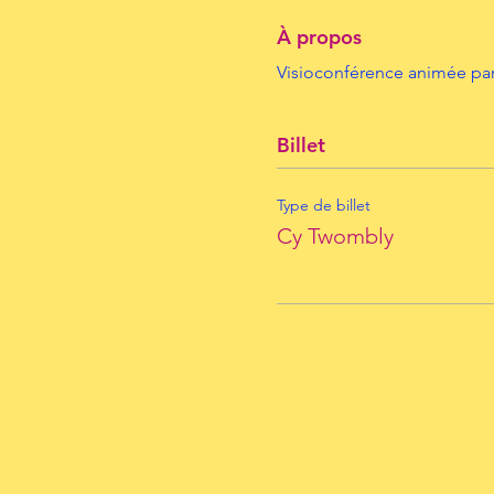
À propos
Visioconférence animée par 
Billet
Type de billet
Cy Twombly