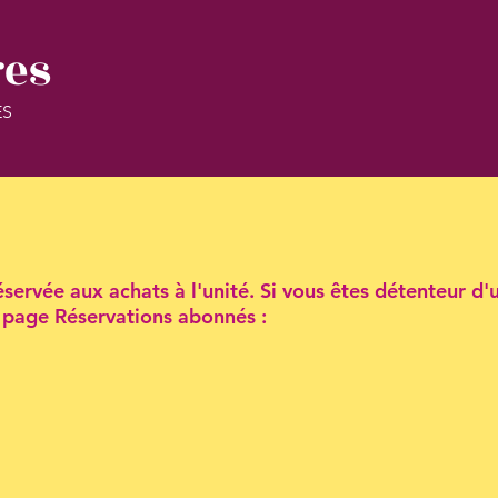
res
ES
servée aux achats à l'unité. Si vous êtes détenteur d'
la page Réservations abonnés :