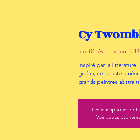
Cy Twombl
jeu. 04 févr.
  |  
zoom à 18
Inspiré par la littérature,
graffiti, cet artiste amé
grands peintres abstrait
Les inscriptions sont 
Voir autres événem