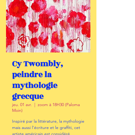
Cy Twombly,
peindre la
mythologie
grecque
jeu. 01 avr.
  |  
zoom à 18H30 (Paloma
Moin)
Inspiré par la littérature, la mythologie
mais aussi l’écriture et le graffiti, cet
artiste américain est considéré