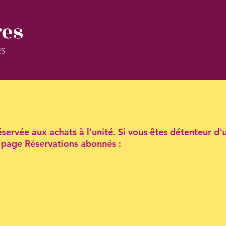
res
ES
servée aux achats à l'unité. Si vous êtes détenteur d'
la page Réservations abonnés :