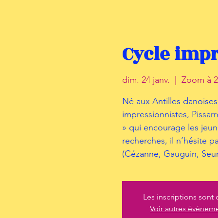
Cycle impr
dim. 24 janv.
  |  
Zoom à 2
Né aux Antilles danoises
impressionnistes, Pissar
» qui encourage les jeune
recherches, il n’hésite p
(Cézanne, Gauguin, Seur
Les inscriptions sont 
Voir autres événem