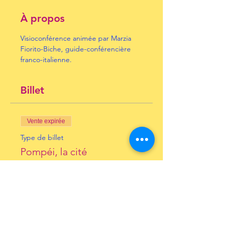
À propos
Visioconférence animée par Marzia 
Fiorito-Biche, guide-conférencière 
franco-italienne.
Billet
Vente expirée
Type de billet
Pompéi, la cité
engloutie…
Prix
10,00 €
+ 0,25 € de frais de billetterie