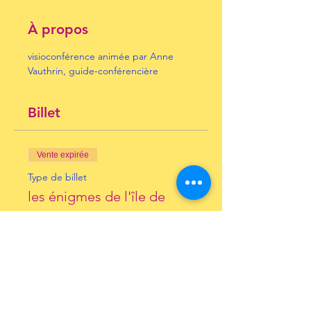
À propos
visioconférence animée par Anne 
Vauthrin, guide-conférencière
Billet
Vente expirée
Type de billet
les énigmes de l'île de
Pâques
Prix
10,00 €
+ 0,25 € de frais de billetterie