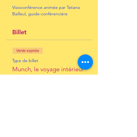
Visioconférence animée par Tatiana 
Bailleul, guide-conférencière
Billet
Vente expirée
Type de billet
Munch, le voyage intérieur
Prix
10,00 €
+ 0,25 € de frais de billetterie
Inscrivez-vous à notre