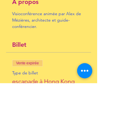
À propos
Visioconférence animée par Alex de 
Mézières, architecte et guide-
conférencier.
Billet
Vente expirée
Type de billet
escapade à Hong Kong
Prix
10,00 €
+ 0,25 € de frais de billetterie