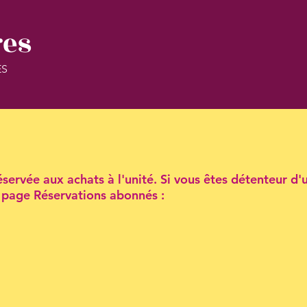
res
ES
servée aux achats à l'unité. Si vous êtes détenteur d'
la page Réservations abonnés :