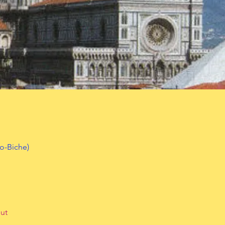
o-Biche)
out