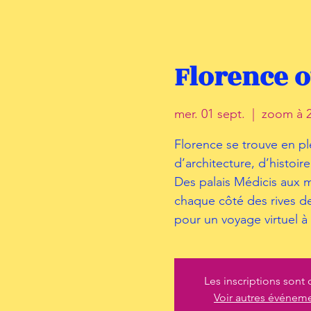
Florence o
mer. 01 sept.
  |  
zoom à 2
Florence se trouve en pl
d’architecture, d’histoire
Des palais Médicis aux mo
chaque côté des rives de
pour un voyage virtuel à
Les inscriptions sont 
Voir autres événem