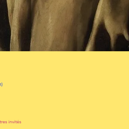
t)
tres invités