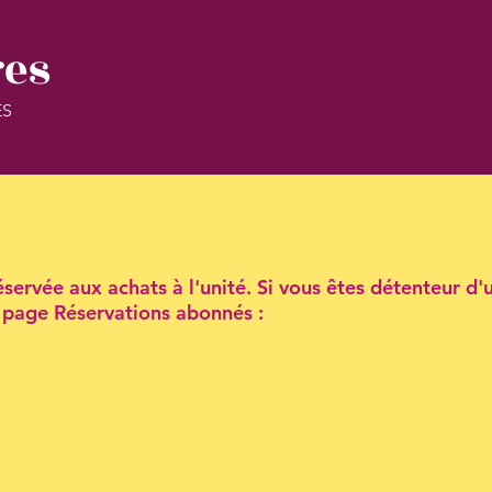
res
ES
servée aux achats à l'unité. Si vous êtes détenteur d'
la page Réservations abonnés :