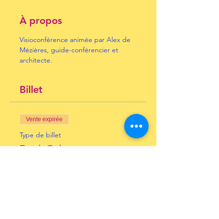
À propos
Visioconférence animée par Alex de 
Mézières, guide-conférencier et 
architecte.
Billet
Vente expirée
Type de billet
Frank Gehry
Prix
10,00 €
+ 0,25 € de frais de billetterie