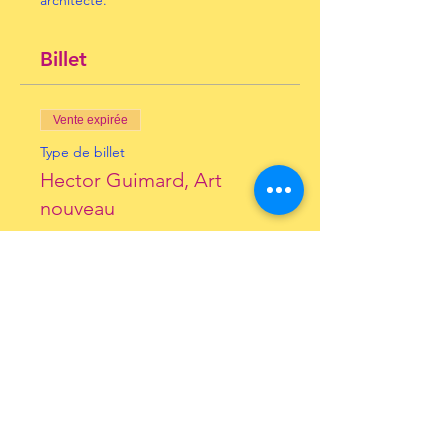
architecte.
Billet
Vente expirée
Type de billet
Hector Guimard, Art
nouveau
Prix
10,00 €
+ 0,25 € de frais de billetterie
Inscrivez-vous à notre
Newsletter