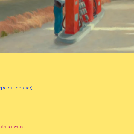
paldi-Léourier)
utres invités