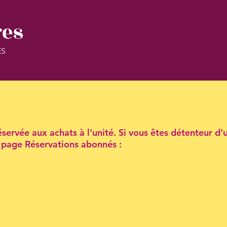
res
ES
servée aux achats à l'unité. Si vous êtes détenteur d'
la page Réservations abonnés :