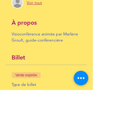
Voir tout
À propos
Visioconférence animée par Marlène 
Groult, guide-conférencière
Billet
Vente expirée
Type de billet
Jean-Michel Othoniel
Prix
10,00 €
+ 0,25 € de frais de billetterie