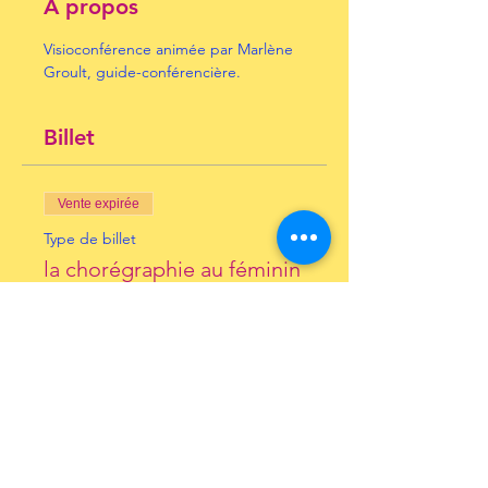
À propos
Visioconférence animée par Marlène 
Groult, guide-conférencière.
Billet
Vente expirée
Type de billet
la chorégraphie au féminin
Prix
10,00 €
+ 0,25 € de frais de billetterie