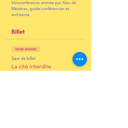
Visioconférence animée par Alex de 
Mézières, guide-conférencier et 
architecte. 
Billet
Vente expirée
Type de billet
La cité interdite
Prix
10,00 €
+ 0,25 € de frais de billetterie
Inscrivez-vous à notre