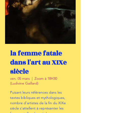
la femme fatale
dans l'art au XIXe
siècle
ven. 05 mars
  |  
Zoom à 18H30
(Ludivine Gaillard)
Puisant leurs références dans les
textes bibliques et mythologiques,
nombre d’artistes de la fin du XIXe
siècle s’attellent à représenter les