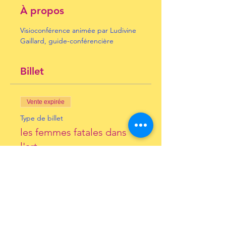
À propos
Visioconférence animée par Ludivine 
Gaillard, guide-conférencière
Billet
Vente expirée
Type de billet
les femmes fatales dans
l'art
Prix
10,00 €
+ 0,25 € de frais de billetterie