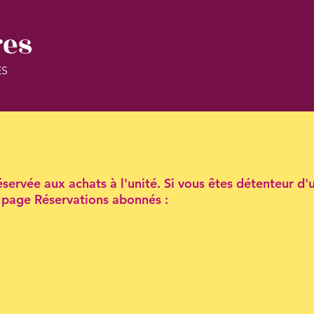
res
ES
servée aux achats à l'unité. Si vous êtes détenteur d'
la page Réservations abonnés :