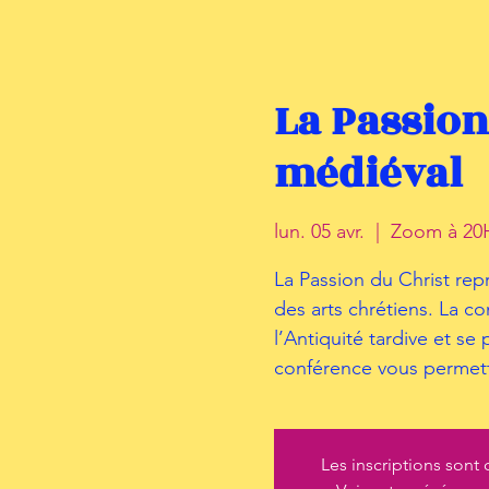
La Passion
médiéval
lun. 05 avr.
  |  
Zoom à 20H
La Passion du Christ rep
des arts chrétiens. La c
l’Antiquité tardive et s
conférence vous permettr
Les inscriptions sont 