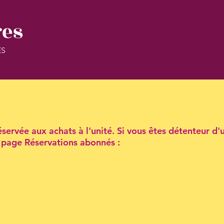
res
ES
servée aux achats à l'unité. Si vous êtes détenteur d'
la page Réservations abonnés :