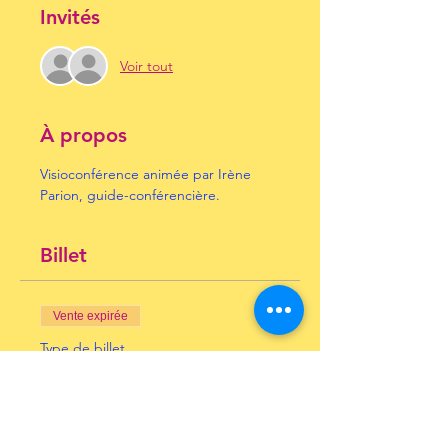
Invités
Voir tout
À propos
Visioconférence animée par Irène 
Parion, guide-conférencière.
Billet
Vente expirée
Type de billet
La Princesse Palatine
Prix
10,00 €