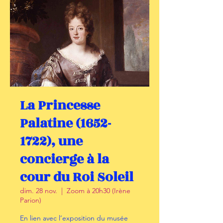
La Princesse
Palatine (1652-
1722), une
concierge à la
cour du Roi Soleil
dim. 28 nov.
  |  
Zoom à 20h30 (Irène
Parion)
En lien avec l’exposition du musée