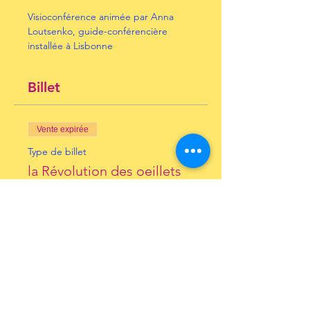
Visioconférence animée par Anna 
Loutsenko, guide-conférencière 
installée à Lisbonne
Billet
Vente expirée
Type de billet
la Révolution des oeillets
Prix
10,00 €
+ 0,25 € de frais de billetterie