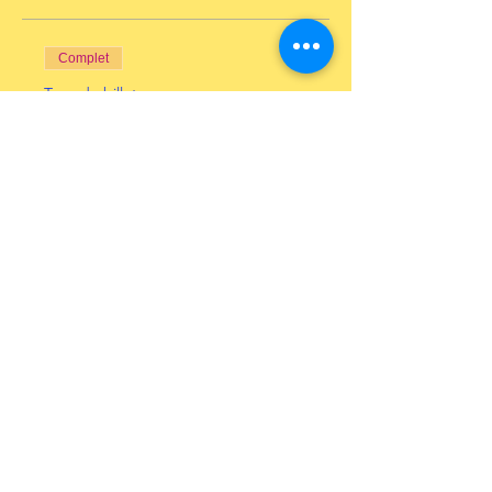
Complet
Type de billet
Christo, JC et Arc de
triomphe
Prix
13,00 €
+ 0,33 € de frais de billetterie
Cet événement est complet
Inscrivez-vous à notre
Newsletter