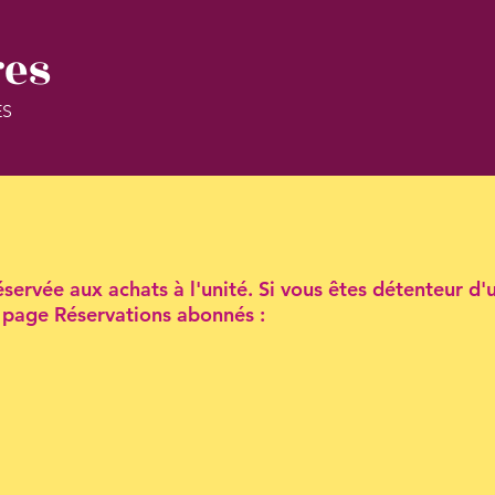
res
ES
servée aux achats à l'unité. Si vous êtes détenteur d'
la page Réservations abonnés :