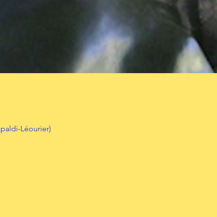
aldi-Léourier)