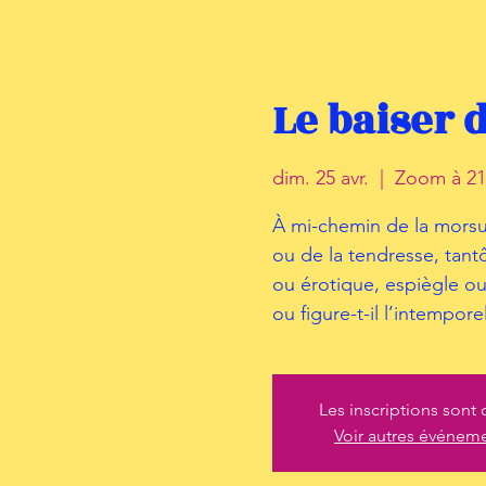
Le baiser d
dim. 25 avr.
  |  
Zoom à 21
À mi-chemin de la morsur
ou de la tendresse, tantô
ou érotique, espiègle ou 
ou figure-t-il l’intemporel
Les inscriptions sont 
Voir autres événem