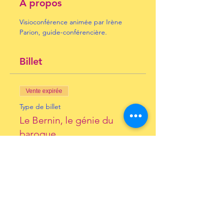
À propos
Visioconférence animée par Irène 
Parion, guide-conférencière.
Billet
Vente expirée
Type de billet
Le Bernin, le génie du
baroque
Prix
10,00 €
+ 0,25 € de frais de billetterie