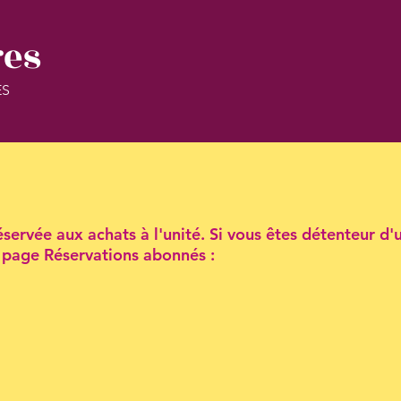
res
ES
servée aux achats à l'unité. Si vous êtes détenteur d'
la page Réservations abonnés :