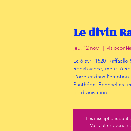
Le divin R
jeu. 12 nov.
  |  
visioconf
Le 6 avril 1520, Raffaello
Renaissance, meurt à Rom
s'arrêter dans l'émotion
Panthéon, Raphaël est i
de divinisation.
Les inscriptions sont 
Voir autres événem