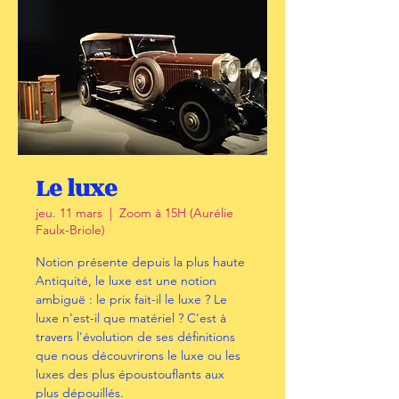
Le luxe
jeu. 11 mars
  |  
Zoom à 15H (Aurélie
Faulx-Briole)
Notion présente depuis la plus haute
Antiquité, le luxe est une notion
ambiguë : le prix fait-il le luxe ? Le
luxe n'est-il que matériel ? C'est à
travers l'évolution de ses définitions
que nous découvrirons le luxe ou les
luxes des plus époustouflants aux
plus dépouillés.