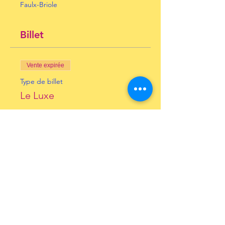
Faulx-Briole
Billet
Vente expirée
Type de billet
Le Luxe
Prix
10,00 €
+ 0,25 € de frais de billetterie
Inscrivez-vous à notre
Newsletter