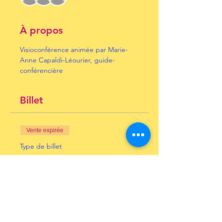
À propos
Visioconférence animée par Marie-
Anne Capaldi-Léourier, guide-
conférencière
Billet
Vente expirée
Type de billet
le vrai du faux
Prix
10,00 €
+ 0,25 € de frais de billetterie