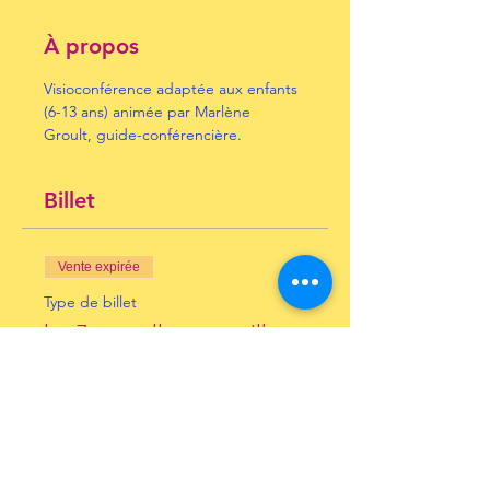
À propos
Visioconférence adaptée aux enfants 
(6-13 ans) animée par Marlène 
Groult, guide-conférencière.
Billet
Vente expirée
Type de billet
les 7 nouvelles merveilles
Prix
10,00 €
+ 0,25 € de frais de billetterie