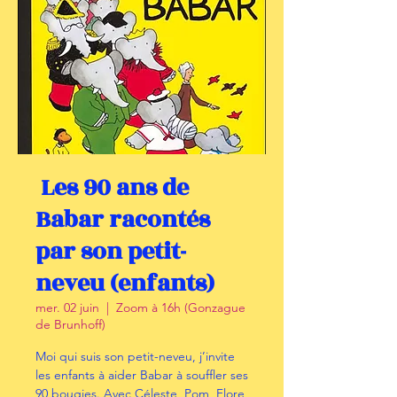
Les 90 ans de
Babar racontés
par son petit-
neveu (enfants)
mer. 02 juin
  |  
Zoom à 16h (Gonzague
de Brunhoff)
Moi qui suis son petit-neveu, j’invite
les enfants à aider Babar à souffler ses
90 bougies. Avec Céleste, Pom, Flore,