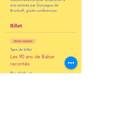
ans) animée par Gonzague de 
Brunhoff, guide-conférencier.
Billet
Vente expirée
Type de billet
Les 90 ans de Babar
racontés
Plus d'info
Prix
10,00 €
+ 0,25 € de frais de billetterie