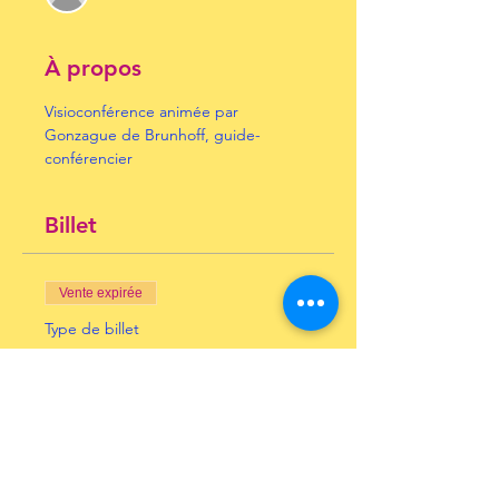
À propos
Visioconférence animée par 
Gonzague de Brunhoff, guide-
conférencier
Billet
Vente expirée
Type de billet
expos universelles à Paris
Prix
10,00 €
+ 0,25 € de frais de billetterie