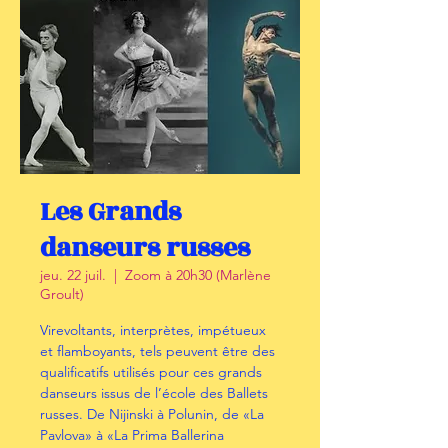
Les Grands
danseurs russes
jeu. 22 juil.
  |  
Zoom à 20h30 (Marlène
Groult)
Virevoltants, interprètes, impétueux
et flamboyants, tels peuvent être des
qualificatifs utilisés pour ces grands
danseurs issus de l’école des Ballets
russes. De Nijinski à Polunin, de «La
Pavlova» à «La Prima Ballerina