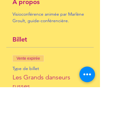
À propos
Visioconférence animée par Marlène 
Groult, guide-conférencière.
Billet
Vente expirée
Type de billet
Les Grands danseurs
russes
Prix
10,00 €
+ 0,25 € de frais de billetterie