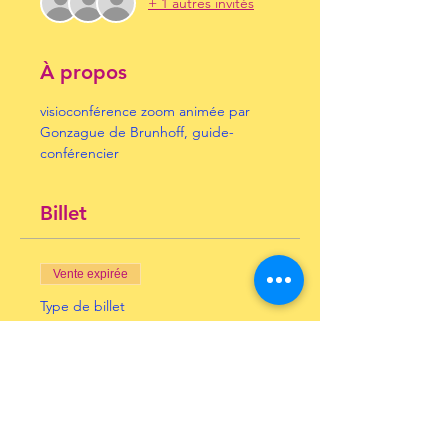
+ 1 autres invités
À propos
visioconférence zoom animée par 
Gonzague de Brunhoff, guide-
conférencier
Billet
Vente expirée
Type de billet
Napoléon et les arts
Prix
10,00 €
+ 0,25 € de frais de billetterie