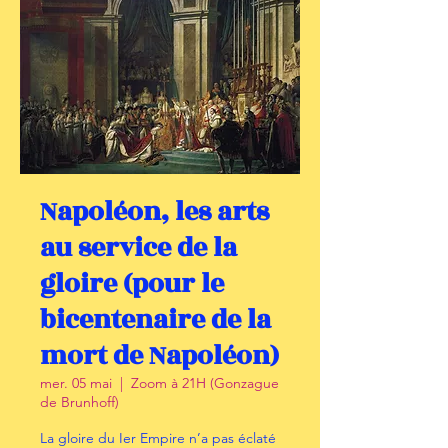
Napoléon, les arts
au service de la
gloire (pour le
bicentenaire de la
mort de Napoléon)
mer. 05 mai
  |  
Zoom à 21H (Gonzague
de Brunhoff)
La gloire du Ier Empire n’a pas éclaté