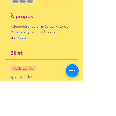
À propos
visioconférence animée par Alex de 
Mézières, guide-conférencier et 
architecte.
Billet
Vente expirée
Type de billet
New-York!
Prix
10,00 €
+ 0,25 € de frais de billetterie