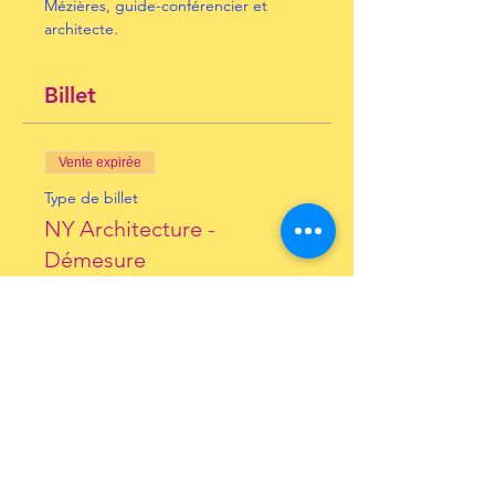
Mézières, guide-conférencier et 
architecte.
Billet
Vente expirée
Type de billet
NY Architecture -
Démesure
Prix
10,00 €
+ 0,25 € de frais de billetterie
Inscrivez-vous à notre