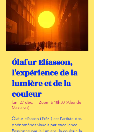
Ólafur Elíasson,
l'expérience de la
lumière et de la
couleur
lun. 27 déc.
  |  
Zoom à 18h30 (Alex de
Mézières)
Ólafur Elíasson (1967-) est l’artiste des
phénomènes visuels par excellence.
Passionné par la lumière, la couleur, la