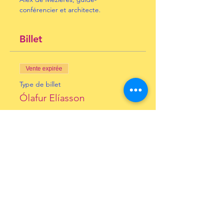
conférencier et architecte.
Billet
Vente expirée
Type de billet
Ólafur Elíasson
Prix
10,00 €
+ 0,25 € de frais de billetterie
Inscrivez-vous à notre
Newsletter