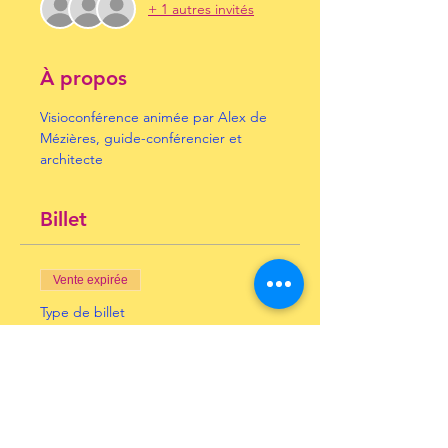
+ 1 autres invités
À propos
Visioconférence animée par Alex de 
Mézières, guide-conférencier et 
architecte
Billet
Vente expirée
Type de billet
Paris 1900
Prix
10,00 €
+ 0,25 € de frais de billetterie