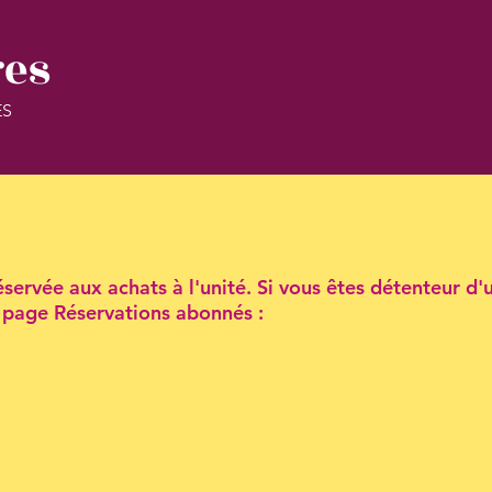
res
ES
servée aux achats à l'unité. Si vous êtes détenteur d'
la page Réservations abonnés :