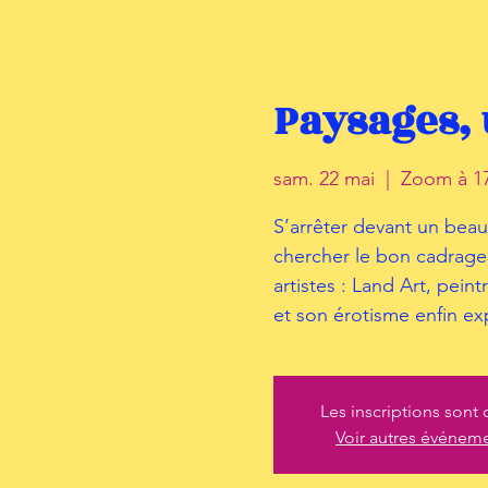
Paysages,
sam. 22 mai
  |  
Zoom à 17
S’arrêter devant un beau
chercher le bon cadrage. 
artistes : Land Art, pei
et son érotisme enfin ex
Les inscriptions sont 
Voir autres événem