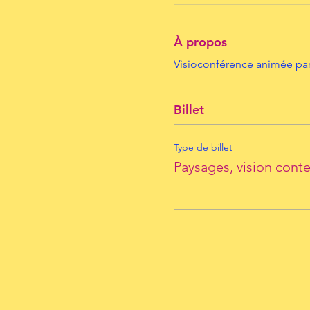
À propos
Visioconférence animée par
Billet
Type de billet
Paysages, vision con