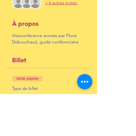
+ 6 autres invités
À propos
Visioconférence animée par Florie 
Debouchaud, guide-conférencière
Billet
Vente expirée
Type de billet
Ravenne
Prix
10,00 €
+ 0,25 € de frais de billetterie