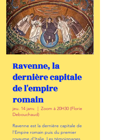
Ravenne, la
dernière capitale
de l'empire
romain
jeu. 14 janv.
  |  
Zoom à 20H30 (Florie
Debouchaud)
Ravenne est la dernière capitale de
l’Empire romain puis du premier
royaume d’Italie. Les témoignages