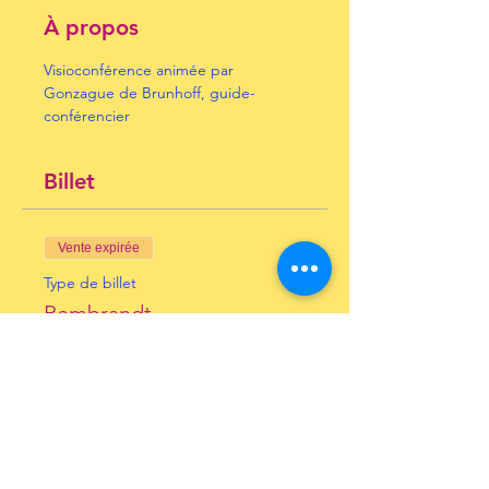
À propos
Visioconférence animée par 
Gonzague de Brunhoff, guide-
conférencier
Billet
Vente expirée
Type de billet
Rembrandt
Prix
10,00 €
+ 0,25 € de frais de billetterie