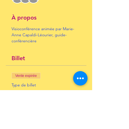
À propos
Visioconférence animée par Marie-
Anne Capaldi-Léourier, guide-
conférencière
Billet
Vente expirée
Type de billet
Robert Doisneau
Prix
10,00 €
+ 0,25 € de frais de billetterie