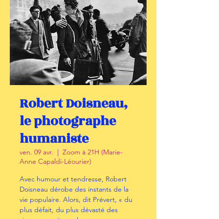
Robert Doisneau,
le photographe
humaniste
ven. 09 avr.
  |  
Zoom à 21H (Marie-
Anne Capaldi-Léourier)
Avec humour et tendresse, Robert
Doisneau dérobe des instants de la
vie populaire. Alors, dit Prévert, « du
plus défait, du plus dévasté des