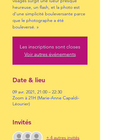
visages surgit une lueur presque
heureuse, un flash, et la photo est
d’une simplicité bouleversante parce
que le photographe a été
bouleversé. »
Les inscriptions sont closes
Voir autres événements
Date & lieu
09 avr. 2021, 21:00 – 22:30
Zoom à 21H (Marie-Anne Capaldi-
Léourier)
Invités
+ 4 autres invités