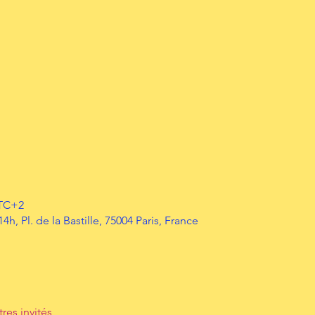
UTC+2
 14h, Pl. de la Bastille, 75004 Paris, France
tres invités