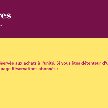
res
ES
servée aux achats à l'unité. Si vous êtes détenteur d'
la page Réservations abonnés :