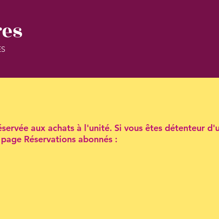
res
ES
servée aux achats à l'unité. Si vous êtes détenteur d'
la page Réservations abonnés :