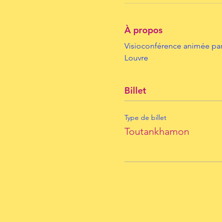
À propos
Visioconférence animée par
Louvre
Billet
Type de billet
Toutankhamon