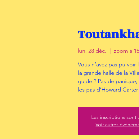
Toutankha
lun. 28 déc.
  |  
zoom à 15
Vous n’avez pas pu voir 
la grande halle de la Vil
guide ? Pas de panique, 
les pas d’Howard Carter
Les inscriptions sont 
Voir autres événem